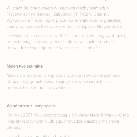
W latach 90. pracowałem w pracowni rzeźby (kamień) w
Pracowniach Konserwacji Zabytków (PP PKZ) w Gdańsku.
Wykonywałem m.in. różne prace konserwatorskie na gdańskiej
starówce, prace sztukatorskie w Berlinie, Lipsku i Norymberdze.
Doświadczenie uzyskane w PKZ-ach rozbudziły moją wyobraźnię
przestrzenną, nauczyły precyzji ręki. Nawiązaniem do tych
doświadczeń są moje prace w technice asamblażu.
Malarstwo sakralne
Malarstwo sakralne to kopie znanych obrazów sakralnych oraz
obrazy mojego autorstwa. Znajdują się w kościołach m.in.
gdańskich lub zbiorach prywatnych.
Współpraca z instytucjami
Od roku 2007 roku współpracuję z Uniwersytetem III Wieku i Osób
Niepełnosprawnych w Elblągu. Prowadzę warsztaty malarskie i
plenery.
Uczestniczę w projektach bibliotek.