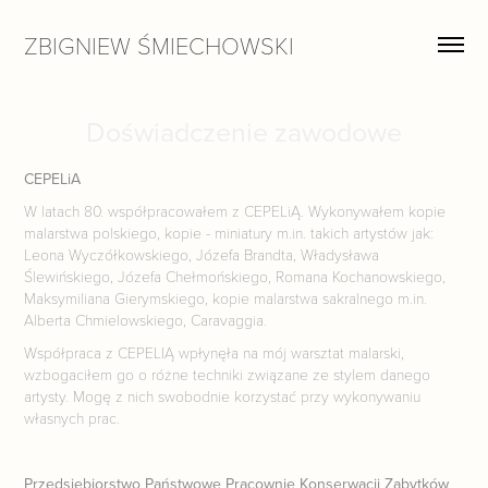
ZBIGNIEW ŚMIECHOWSKI
Doświadczenie zawodowe
CEPELiA
W latach 80. współpracowałem z CEPELiĄ. Wykonywałem kopie
malarstwa polskiego, kopie - miniatury m.in. takich artystów jak:
Leona Wyczółkowskiego, Józefa Brandta, Władysława
Ślewińskiego, Józefa Chełmońskiego, Romana Kochanowskiego,
Maksymiliana Gierymskiego, kopie malarstwa sakralnego m.in.
Alberta Chmielowskiego, Caravaggia.
Współpraca z CEPELIĄ wpłynęła na mój warsztat malarski,
wzbogaciłem go o różne techniki związane ze stylem danego
artysty. Mogę z nich swobodnie korzystać przy wykonywaniu
własnych prac.
Przedsiębiorstwo Państwowe Pracownie Konserwacji Zabytków