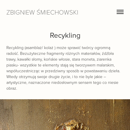
ZBIGNIEW ŚMIECHOWSKI
Recykling
Recykling (asamblaż/ kolaż ) może sprawić twórcy ogromną
radość. Bezużyteczne fragmenty różnych materiałów, źdźbła
trawy, kawałki słomy, końskie włosie, stara moneta, ziarenka
piasku- wszystkie te elementy stają się tworzywem malarskim,
współuczestnicząc w przedziwny sposób w powstawaniu dzieła.
Wtedy otrzymują swoje drugie życie, i to nie byle jakie –
artystyczne, naznaczone niedosłownym sensem tego co niesie
obraz.